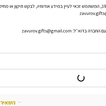
בהתאם לחוק הגנת הפרטיות, התשמ”א–1981, המשתמש זכאי לעיין במידע אודותיו, לבקש תיקון א
 zavurov.gifts@gmail.com
השאירו