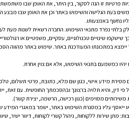
ת פרטיות זו הנה לסקור, בין היתר, את האופן שבו משתמשת
שים בעת הגלישה והשימוש באתר וכן את האופן שבו מבצע
ליו נחשף באמצעותו.
חלק בלתי נפרד מתנאי השימוש. החברה רשאית לשנות מעת לע
 שישקפו שינויים טכנולוגיים, עסקיים, משפטיים או רגולטוריים
 יימצא במתכונתו המעודכנת באתר. שימוש באתר מהווה הסכ
ו יהיו כמשמעם בתנאי השימוש, אלא אם צוין אחרת.
מסירת מידע אישי, כגון שם מלא, כתובת, פרטי תשלום, טלפון
פי דין, והיא תלויה ברצונך ובהסכמתך החופשית. עם זאת, יית
משירותים מסוימים (כגון רכישה, הרשמה, יצירת קשר).
 ייאסף עליו במסגרת השימוש באתר, ישמר במאגרי המידע ש
: מתן שירות ללקוחות, ניהול קשרי לקוחות, דיוור ישיר, שיו