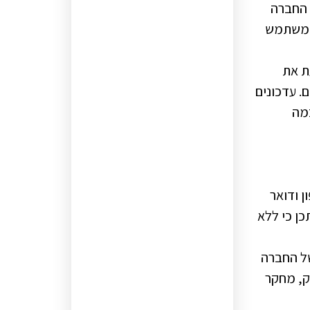
 החברה
 המשתמש
ת את
. עדכונים
מה
 ודואר
כן כי ללא
ל החברה
וק, מחקר