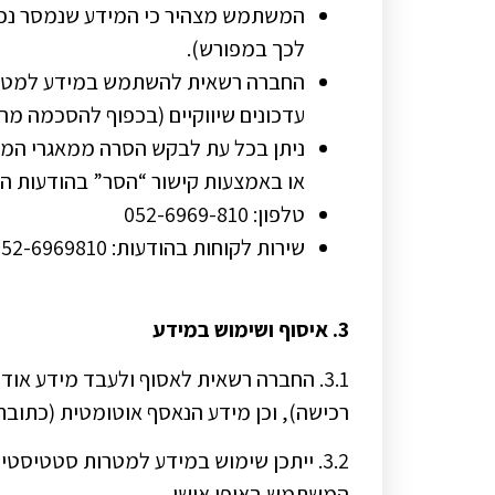
המשתמש מצהיר כי המידע שנמסר נכון 
לכך במפורש).
החברה רשאית להשתמש במידע למטרות
עדכונים שיווקיים (בכפוף להסכמה מרא
ניתן בכל עת לבקש הסרה ממאגרי המידע באמצעות פ
או באמצעות קישור “הסר” בהודעות הדי
טלפון: 052-6969-810
שירות לקוחות בהודעות: 052-6969810
3. איסוף ושימוש במידע
3.1. החברה רשאית לאסוף ולעבד מידע או
רכישה), וכן מידע הנאסף אוטומטית (כתובת IP, סוג דפדפן, נתוני שימוש
3.2. ייתכן שימוש במידע למטרות סטטיסטי
המשתמש באופן אישי.