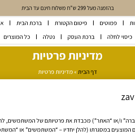
בהזמנה מעל 299 ש"ח משלוח חינם עד הבית
ת
פמוטים
פיטום הקטורת
ברכת הבית
או
כיסוי לחלה
ברכת העסק
נטלה
כל המוצרים
מדיניות פרטיות
דף הבית
»
מדיניות פרטיות
zavuro (להלן: “החברה” ו/או “האתר”) מכבדת את פרטיותם של המשתמשים, ל
ם המוצעים במסגרתו (להלן יחדיו – “המשתמשים” או “המשתמ