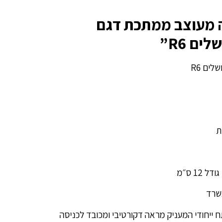
ה מעוצב ממתכת דגם
ם R6”
ים R6
ת
‎1 ס״מ
שרד
 ייחודי המעניק מראה דקורטיבי ומכובד לכניסה