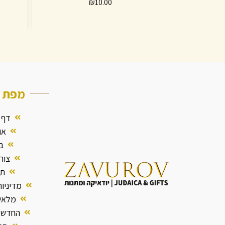
₪
10.00
מפת
א
דף 
או
ב
צור
תק
מדיניו
מלאי 
החדשי