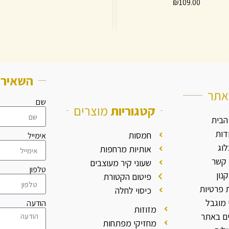
₪
109.00
השאירו
תר
שם
קטגוריות
מוצרים
הבית
דות
חמסות
אימייל
לוג
אותיות מרחפות
 קשר
שעוני קיר מעוצבים
טלפון
נון
פיטום הקטורת
ת פרטיות
כיסוי לחלה
מוגבל
הודעה
מזוזות
ם באתר
מחזיקי מפתחות