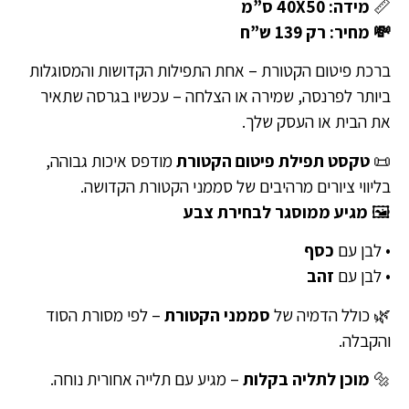
📏
מידה: 40X50 ס”מ
💸 מחיר: רק 139 ש”ח
ברכת פיטום הקטורת – אחת התפילות הקדושות והמסוגלות
ביותר לפרנסה, שמירה או הצלחה – עכשיו בגרסה שתאיר
את הבית או העסק שלך.
📜
טקסט תפילת פיטום הקטורת
מודפס איכות גבוהה,
בליווי ציורים מרהיבים של סממני הקטורת הקדושה.
🖼️
מגיע ממוסגר לבחירת צבע
• לבן עם
כסף
• לבן עם
זהב
🌿 כולל הדמיה של
סממני הקטורת
– לפי מסורת הסוד
והקבלה.
🔩
מוכן לתליה בקלות
– מגיע עם תלייה אחורית נוחה.