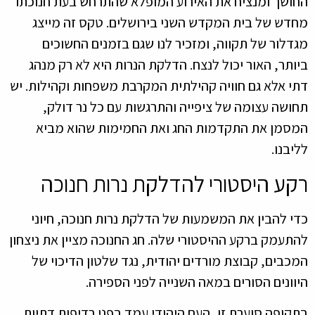
החושך ומנציח את האירוע המופלא שהתרחש בעת חנוכתו
מחדש של בית המקדש השני בירושלים. טקס זה מייצג
מגדלור של תקווה, ומזכיר לנו שגם בזמנים החשוכים
ביותר, האור יכול לנצח. הדלקת הנרות היא לא רק מנהג
דתי אלא גם חוויה קהילתית המקרבת משפחות וקהילות. יש
תחושה עצומה של ציפייה והתרגשות עם כל נר דולק,
המסמן את התקדמות החג ואת החמימות שהוא מביא
לליבנו.
רקע היסטורי להדלקת נרות חנוכה
כדי להבין את המשמעות של הדלקת נרות חנוכה, חיוני
להתעמק ברקע ההיסטורי שלה. חג החנוכה מציין את ניצחון
המכבים, קבוצת מורדים יהודית, נגד שלטון הדיכוי של
היוונים הסורים במאה השנייה לפני הספירה.
בתקופה סוערת זו, העם היהודי עמד בפני רדיפות דתיות