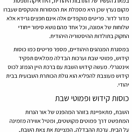
במארג העשיר של התרבות היהודית, היודאיקה תופסת
מקום נערץ שכן היא מסמלת את המסורות והטקסים שעברו
מדור לדור. פריטים מוקפדים אלה אינם חפצים גרידא אלא
שלוחות של אמונה, וכל אחד מהם נושא סיפור ייחודי
החקוק בתולדות ההיסטוריה היהודית.
במסגרת המנהגים היהודיים, מספר פריטים כמו כוסות
קידוש, פמוטי שבת וערכות הבדלה ממלאים תפקיד
אינטגרלי. מעשה קידוש השבת עם ברכת היין הנמזג לכוס
קידוש מעוצבת להפליא הוא גולת הכותרת השבועית בבית
יהודי.
כוסות קידוש ופמוטי שבת
השבת, מתאפיינת בזוהר המהפנט של אור הנרות
המתפשט דרך פמוטים מקושטים, ומטיל אווירה מזמינה
על הבית. ערכת ההבדלה, המציינת את צאת השבת,