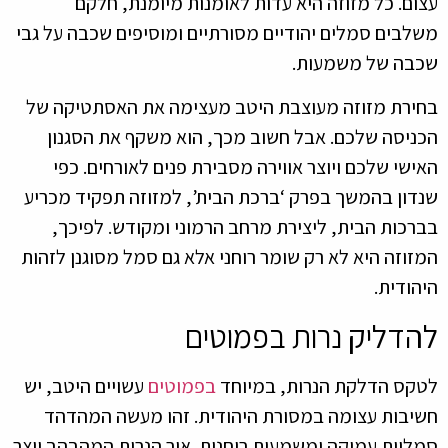
עצום. כל מזוזה היא עדות לאומנות מיומנת, חלקם
משלבים סמלים יהודיים מסורתיים ומוסיפים שכבה על גבי
שכבה של משמעות.
בחירת מזוזה מעוצבת היטב מעצימה את האסתטיקה של
הכניסה שלכם. אבל חשוב מכך, הוא משקף את הסגנון
האישי שלכם ויוצר אווירה מסבירת פנים לאורחים. כפי
שנדון בהמשך בפרק ‘ברכת הבית’, למזוזה תפקיד מכריע
בברכות הבית, ליצירת מרחב הרמוני ומקודש. לפיכך,
המזוזה היא לא רק שומר רוחני אלא גם סמל מסוגנן לזהות
היהודית.
להדליק נרות בפמוטים
לטקס הדלקת הנרות, במיוחד
בפמוטים
עשויים היטב, יש
חשיבות עצומה במסורת היהודית. זהו מעשה המהדהד
סמליות עמוקה ומשמעות רוחנית. אור הנרות המהבהב יוצר